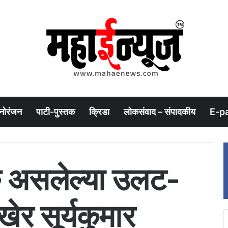
नोरंजन
पाटी-पुस्तक
क्रिडा
लोकसंवाद – संपादकीय
E-p
ु असलेल्या उलट-
ेर सूर्यकुमार