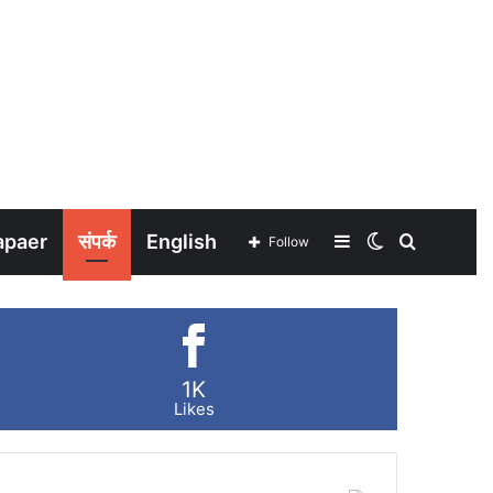
apaer
संपर्क
English
Sidebar
Switch
Search
Follow
skin
for
1K
Likes