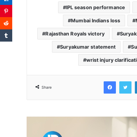
IPL season performance
Mumbai Indians loss
Rajasthan Royals victory
Suryak
Suryakumar statement
Su
wrist injury clarificat
Faceb
T
Share