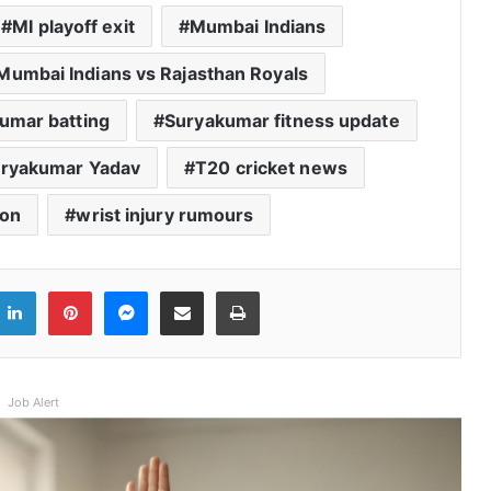
MI playoff exit
Mumbai Indians
Mumbai Indians vs Rajasthan Royals
umar batting
Suryakumar fitness update
ryakumar Yadav
T20 cricket news
ion
wrist injury rumours
ook
witter
LinkedIn
Pinterest
Messenger
Share via Email
Print
Job Alert