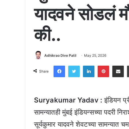
यादवने सोडलं 
की..
Adhikrao Dive Patil
May 25, 2026
Facebook
Twitter
LinkedIn
Pinter
Shar
Share
Suryakumar Yadav :
इंडियन प्
सामन्यातही मुंबई इंडियन्सच्या पदरी नि
सूर्यकुमार यादवने शेवटच्या सामन्यात च