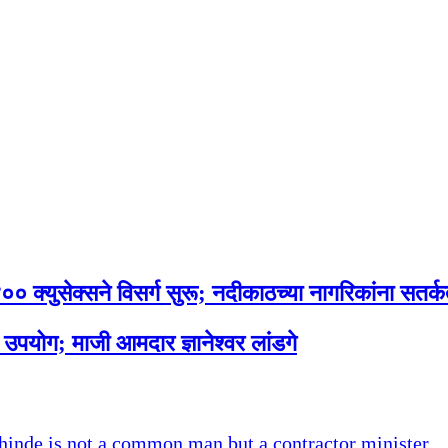
० क्युसेक्सने विसर्ग सुरू; नदीकाठच्या नागरिकांना सतर्क
स उपयोग; माजी आमदार ज्ञानेश्वर लांडगे