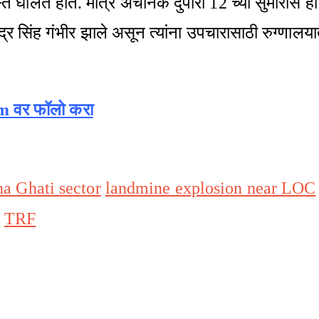
्त घालत होते. मात्र अचानक दुपारी 12 च्या सुमारास ह
्र सिंह गंभीर झाले असून त्यांना उपचारासाठी रुग्णा
am वर फॉलो करा
na Ghati sector
landmine explosion near LOC
TRF