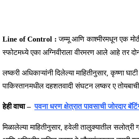
Facebook
Twitter
LinkedIn
Pinterest
WhatsApp
Telegram
Share
Print
via
Email
Line of Control :
जम्मू आणि काश्मीरमधून एक मोठी
स्फोटमध्ये एका अग्निवीराला वीरमरण आले आहे तर दो
लष्करी अधिकाऱ्यांनी दिलेल्या माहितीनुसार, कृष्णा घा
पाकिस्तानमधील दहशतवादी संघटन लष्कर ए तोयबाची 
हेही वाचा –
पवना धरण क्षेत्रात पावसाची जोरदार बॅटि
मिळालेल्या माहितीनुसार, हवेली तालुक्यातील सलोत्री ग