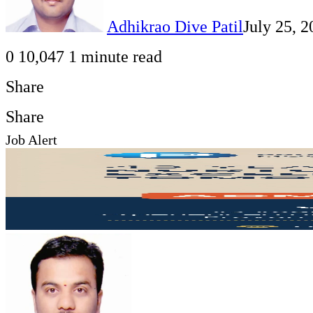
Adhikrao Dive Patil
July 25, 2
0
10,047
1 minute read
Share
Facebook
Twitter
LinkedIn
Pinterest
WhatsApp
Telegram
Share
Print
Share
Job Alert
via
Facebook
Twitter
LinkedIn
Pinterest
Messenger
Messenger
WhatsApp
Telegram
Share
Print
Email
via
Email