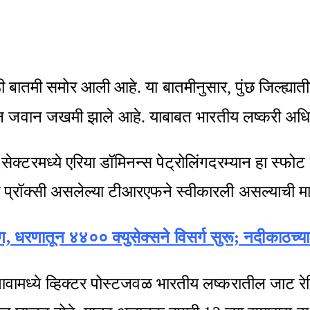
 बातमी समोर आली आहे. या बातमीनुसार, पुंछ जिल्ह्यात
न जवान जखमी झाले आहे. याबाबत भारतीय लष्करी अधिका
टी सेक्टरमध्ये एरिया डॉमिनन्स पेट्रोलिंगदरम्यान हा स्
प्रॉक्सी असलेल्या टीआरएफने स्वीकारली असल्याची म
ंग, धरणातून ४४०० क्युसेक्सने विसर्ग सुरू; नदीकाठच्य
ावामध्ये व्हिक्टर पोस्टजवळ भारतीय लष्करातील जाट रेजि