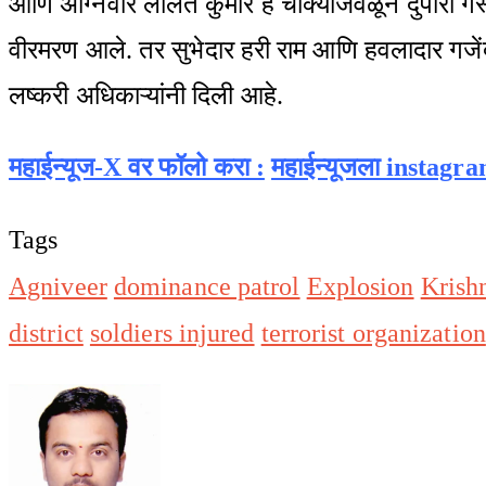
आणि अग्निवीर ललित कुमार हे चौक्यांजवळून दुपारी गस
वीरमरण आले. तर सुभेदार हरी राम आणि हवलादार गजेंद
लष्करी अधिकाऱ्यांनी दिली आहे.
महाईन्यूज-X वर फॉलो करा :
महाईन्यूजला instagr
Tags
Agniveer
dominance patrol
Explosion
Krish
district
soldiers injured
terrorist organization