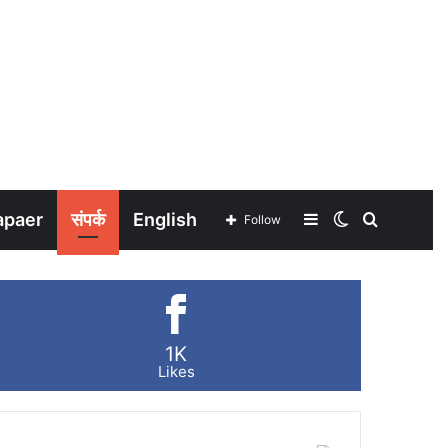
apaer
संपर्क
English
Sidebar
Switch
Search
Follow
skin
for
1K
Likes