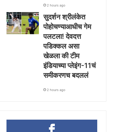
2 hours ago
सुदर्शन श्रीलंकेत
पोहोचण्याआधीच गेम
पलटला! देवदत्त
पडिक्कल असा
खेळला की टीम
इंडियाच्या प्लेइंग-11चं
समीकरणच बदललं
2 hours ago