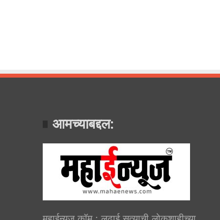
आमच्याबद्दल:
महाईन्यूज.कॉम : लढाई सत्याची लोकशाहीच्या