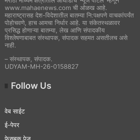
मराठी माध्यम क्षेत्रातील आघाडीचे ‘न्यूज पोर्टल’ म्हणून
www.mahaenews.com ची ओळख आहे.
महाराष्ट्रासह देश-विदेशातील बातम्या नि:पक्षपणे वाचकांपर्यंत
पोहोचवणे, हाच आमचा निर्धार आहे. या संकेतस्थळावर
प्रसिद्ध होणाऱ्या बातम्या, लेख आणि संपादकीय
विश्लेषणाबाबत संस्थापक, संपादक सहमत असतीलच असे
नाही.
– संस्थापक, संपादक.
UDYAM-MH-26-0158827
Follow Us
वेब साईट
ई-पेपर
फेसबूक पेज