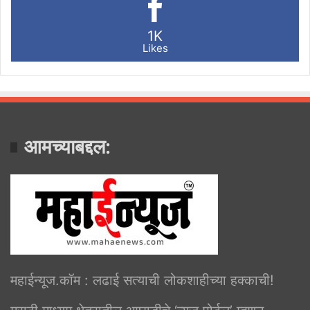
1K
Likes
आमच्याबद्दल:
महाईन्यूज.कॉम : लढाई सत्याची लोकशाहीच्या हक्काची!