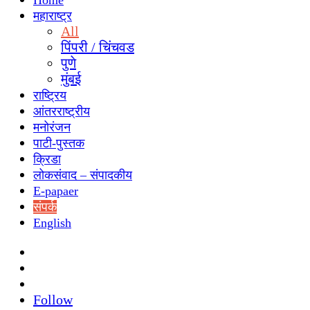
Home
महाराष्ट्र
All
पिंपरी / चिंचवड
पुणे
मुंबई
राष्ट्रिय
आंतरराष्ट्रीय
मनोरंजन
पाटी-पुस्तक
क्रिडा
लोकसंवाद – संपादकीय
E-papaer
संपर्क
English
Search
for
Switch
skin
Sidebar
Follow