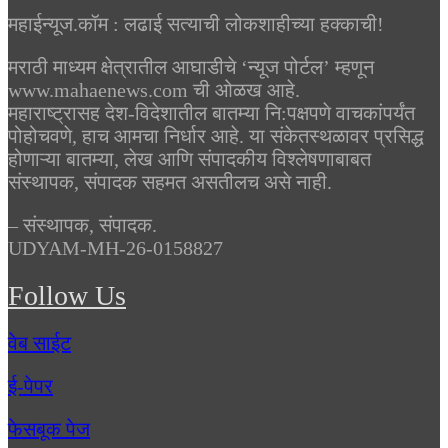
महाईन्यूज.कॉम : लढाई सत्याची लोकशाहीच्या हक्काची!
मराठी माध्यम क्षेत्रातील आघाडीचे ‘न्यूज पोर्टल’ म्हणून
www.mahaenews.com ची ओळख आहे.
महाराष्ट्रासह देश-विदेशातील बातम्या नि:पक्षपणे वाचकांपर्यंत
पोहोचवणे, हाच आमचा निर्धार आहे. या संकेतस्थळावर प्रसिद्ध
होणाऱ्या बातम्या, लेख आणि संपादकीय विश्लेषणाबाबत
संस्थापक, संपादक सहमत असतीलच असे नाही.
– संस्थापक, संपादक.
UDYAM-MH-26-0158827
Follow Us
वेब साईट
ई-पेपर
फेसबूक पेज