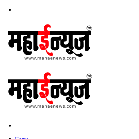
Menu
Search
for