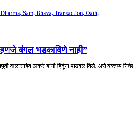
णे म्हणजे दंगल भडकाविणे नाही”
यापूर्वी बाळासाहेब ठाकरे यांनी हिंदूंना पाठबळ दिले, असे वक्तव्य नि