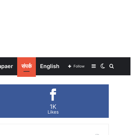
apaer
संपर्क
English
Sidebar
Switch
Search
Follow
skin
for
1K
Likes