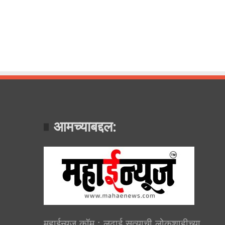
आमच्याबद्दल:
महाईन्यूज.कॉम : लढाई सत्याची लोकशाहीच्या