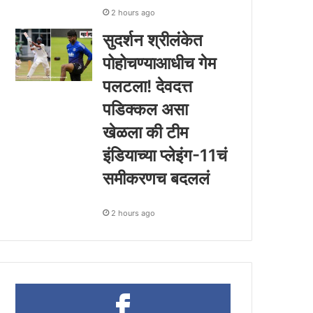
2 hours ago
सुदर्शन श्रीलंकेत
पोहोचण्याआधीच गेम
पलटला! देवदत्त
पडिक्कल असा
खेळला की टीम
इंडियाच्या प्लेइंग-11चं
समीकरणच बदललं
2 hours ago