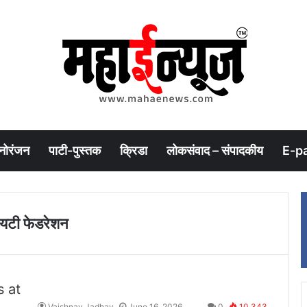
नोरंजन
पाटी-पुस्तक
क्रिडा
लोकसंवाद – संपादकीय
E-p
ायटी फेडरेशन
Vaishnav Jadhav
June 16, 2026
0
10,343