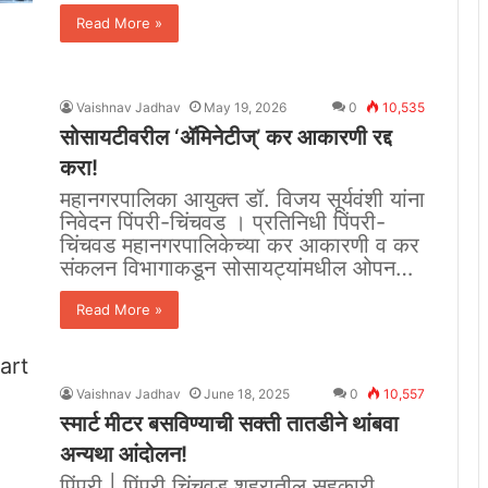
Read More »
Vaishnav Jadhav
May 19, 2026
0
10,535
सोसायटीवरील ‘ॲमिनेटीज्‌’ कर आकारणी रद्द
करा!
महानगरपालिका आयुक्त डॉ. विजय सूर्यवंशी यांना
निवेदन पिंपरी-चिंचवड । प्रतिनिधी पिंपरी-
चिंचवड महानगरपालिकेच्या कर आकारणी व कर
संकलन विभागाकडून सोसायट्यांमधील ओपन…
Read More »
Vaishnav Jadhav
June 18, 2025
0
10,557
स्मार्ट मीटर बसविण्याची सक्ती तातडीने थांबवा
अन्यथा आंदोलन!
पिंपरी | पिंपरी चिंचवड शहरातील सहकारी