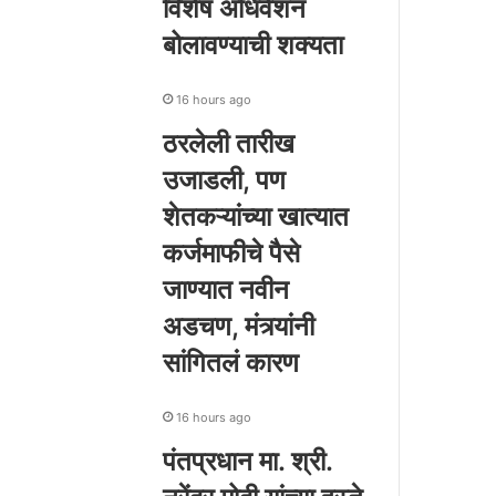
विशेष अधिवेशन
बोलावण्याची शक्यता
16 hours ago
ठरलेली तारीख
उजाडली, पण
शेतकऱ्यांच्या खात्यात
कर्जमाफीचे पैसे
जाण्यात नवीन
अडचण, मंत्र्यांनी
सांगितलं कारण
16 hours ago
पंतप्रधान मा. श्री.