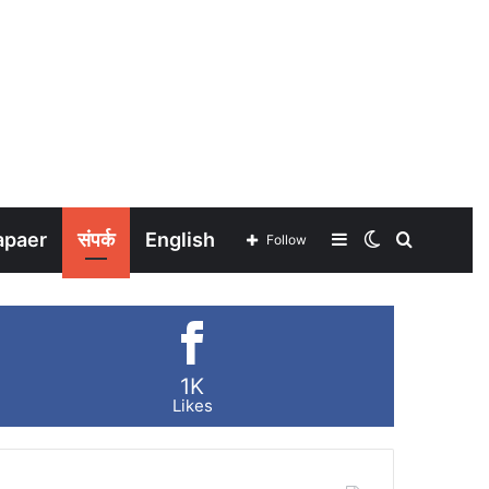
apaer
संपर्क
English
Sidebar
Switch
Search
Follow
skin
for
1K
Likes