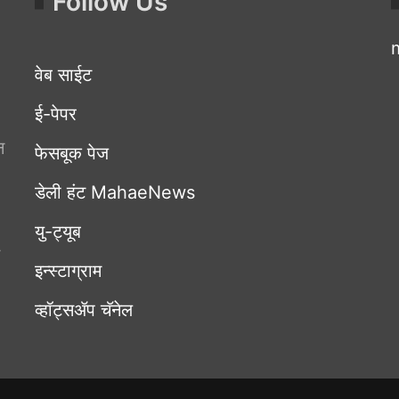
Follow Us
वेब साईट
ई-पेपर
न
फेसबूक पेज
डेली हंट MahaeNews
यु-ट्यूब
इन्स्टाग्राम
व्हॉट्सॲप चॅनेल