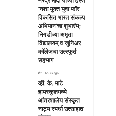
नरेंद्र मोदी यांच्या हस्ते
‘नशा मुक्त युवा फॉर
विकसित भारत संकल्प
अभियान’चा शुभारंभ;
निगडीच्या अमृता
विद्यालयम् व जुनिअर
कॉलेजचा उत्स्फूर्त
सहभाग
16 hours ago
व्ही. के. माटे
हायस्कूलमध्ये
आंतरशालेय संस्कृत
नाट्य स्पर्धा उत्साहात