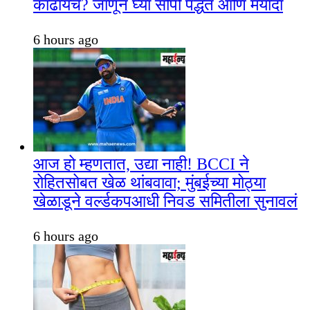
काढायचे? जाणून घ्या सोपी पद्धत आणि मर्यादा
6 hours ago
आज हो म्हणतात, उद्या नाही! BCCI ने
रोहितसोबत खेळ थांबवावा; मुंबईच्या मोठ्या
खेळाडूने वर्ल्डकपआधी निवड समितीला सुनावलं
6 hours ago