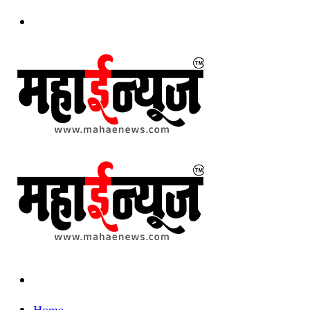
Menu
Search
for