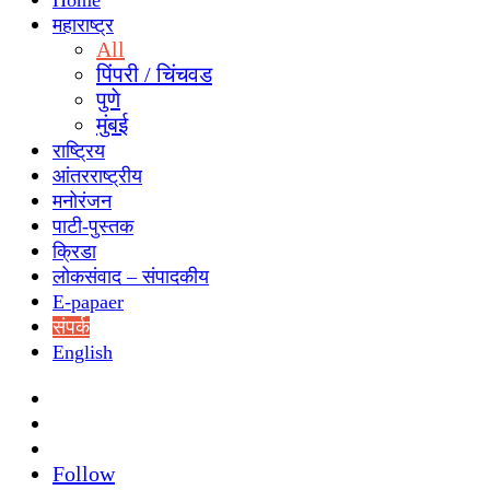
Home
महाराष्ट्र
All
पिंपरी / चिंचवड
पुणे
मुंबई
राष्ट्रिय
आंतरराष्ट्रीय
मनोरंजन
पाटी-पुस्तक
क्रिडा
लोकसंवाद – संपादकीय
E-papaer
संपर्क
English
Search
for
Switch
skin
Sidebar
Follow