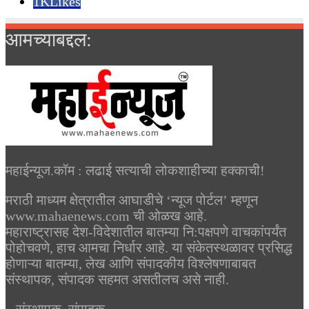
1K
Likes
आमच्याबद्दल:
महाईन्यूज.कॉम : लढाई सत्याची लोकशाहीच्या हक्काची!
मराठी माध्यम क्षेत्रातील आघाडीचे ‘न्यूज पोर्टल’ म्हणून
www.mahaenews.com ची ओळख आहे.
महाराष्ट्रासह देश-विदेशातील बातम्या नि:पक्षपणे वाचकांपर्यंत
पोहोचवणे, हाच आमचा निर्धार आहे. या संकेतस्थळावर प्रसिद्ध
होणाऱ्या बातम्या, लेख आणि संपादकीय विश्लेषणाबाबत
संस्थापक, संपादक सहमत असतीलच असे नाही.
– संस्थापक, संपादक.