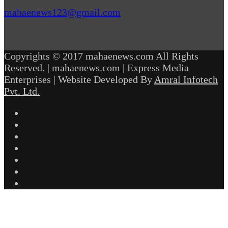
mahaenews123@gmail.com
Copyrights © 2017 mahaenews.com All Rights
Reserved. | mahaenews.com | Express Media
Enterprises | Website Developed By
Amral Infotech
Pvt. Ltd.
Facebook
Twitter
YouTube
Instagram
Telegram
WhatsApp
inStories
Back
to
top