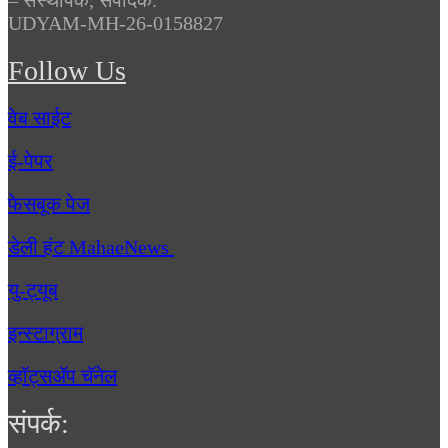
UDYAM-MH-26-0158827
Follow Us
वेब साईट
ई-पेपर
फेसबूक पेज
डेली हंट MahaeNews
यु-ट्यूब
इन्स्टाग्राम
व्हॉट्सॲप चॅनेल
संपर्क: