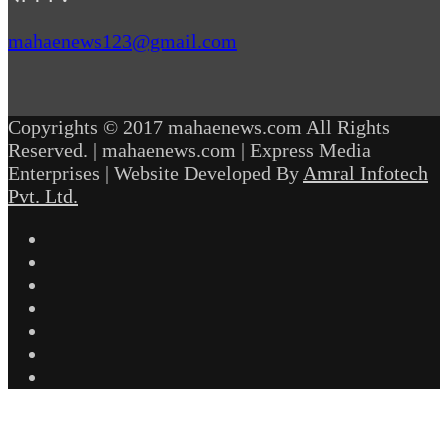
mahaenews123@gmail.com
Copyrights © 2017 mahaenews.com All Rights
Reserved. | mahaenews.com | Express Media
Enterprises | Website Developed By
Amral Infotech
Pvt. Ltd.
Facebook
Twitter
YouTube
Instagram
Telegram
WhatsApp
inStories
Back
to