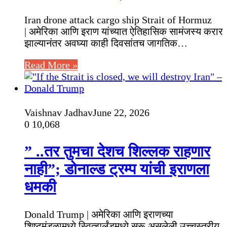
Iran drone attack cargo ship Strait of Hormuz
| अमेरिका आणि इराण यांच्यात ऐतिहासिक सामंजस्य करार
झाल्यानंतर अवघ्या काही दिवसांतच जागतिक…
Read More »
Vaishnav Jadhav
June 22, 2026
0
10,068
” ..तर तुमचा देशच शिल्लक राहणार
नाही”; डोनाल्ड ट्रम्प यांची इराणला
धमकी
Donald Trump | अमेरिका आणि इराणच्या
शिष्टमंडळामध्ये स्वित्झर्लंडमध्ये सुरू असलेली उच्चस्तरीय