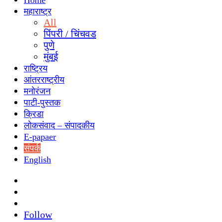
Home
महाराष्ट्र
All
पिंपरी / चिंचवड
पुणे
मुंबई
राष्ट्रिय
आंतरराष्ट्रीय
मनोरंजन
पाटी-पुस्तक
क्रिडा
लोकसंवाद – संपादकीय
E-papaer
संपर्क
English
Search
for
Switch
skin
Sidebar
Follow