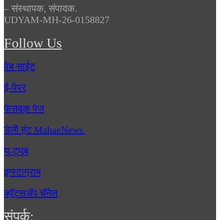
– संस्थापक, संपादक.
UDYAM-MH-26-0158827
Follow Us
वेब साईट
ई-पेपर
फेसबूक पेज
डेली हंट MahaeNews
यु-ट्यूब
इन्स्टाग्राम
व्हॉट्सॲप चॅनेल
संपर्क: