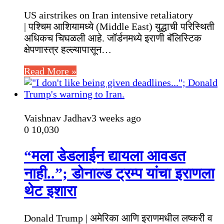
US airstrikes on Iran intensive retaliatory
| पश्चिम आशियामध्ये (Middle East) युद्धाची परिस्थिती
अधिकच चिघळली आहे. जॉर्डनमध्ये इराणी बॅलिस्टिक
क्षेपणास्त्र हल्ल्यापासून…
Read More »
Vaishnav Jadhav
3 weeks ago
0
10,030
“मला डेडलाईन द्यायला आवडत
नाही..”; डोनाल्ड ट्रम्प यांचा इराणला
थेट इशारा
Donald Trump | अमेरिका आणि इराणमधील लष्करी व