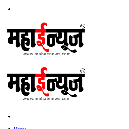
Menu
Search
for