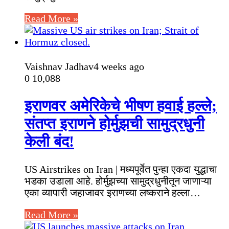
Read More »
Vaishnav Jadhav
4 weeks ago
0
10,088
इराणवर अमेरिकेचे भीषण हवाई हल्ले;
संतप्त इराणने होर्मुझची सामुद्रधुनी
केली बंद!
US Airstrikes on Iran | मध्यपूर्वेत पुन्हा एकदा युद्धाचा
भडका उडाला आहे. होर्मुझच्या सामुद्रधुनीतून जाणाऱ्या
एका व्यापारी जहाजावर इराणच्या लष्कराने हल्ला…
Read More »