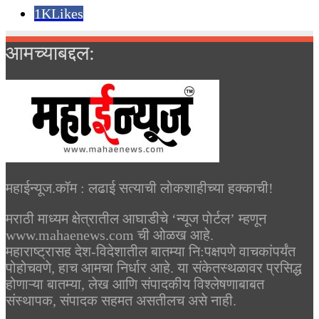
1K
Likes
आमच्याबद्दल:
महाईन्यूज.कॉम : लढाई सत्याची लोकशाहीच्या हक्काची!
मराठी माध्यम क्षेत्रातील आघाडीचे ‘न्यूज पोर्टल’ म्हणून
www.mahaenews.com ची ओळख आहे.
महाराष्ट्रासह देश-विदेशातील बातम्या नि:पक्षपणे वाचकांपर्यंत
पोहोचवणे, हाच आमचा निर्धार आहे. या संकेतस्थळावर प्रसिद्ध
होणाऱ्या बातम्या, लेख आणि संपादकीय विश्लेषणाबाबत
संस्थापक, संपादक सहमत असतीलच असे नाही.