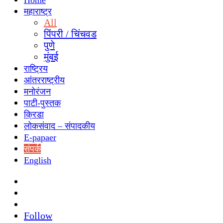
Home
महाराष्ट्र
All
पिंपरी / चिंचवड
पुणे
मुंबई
राष्ट्रिय
आंतरराष्ट्रीय
मनोरंजन
पाटी-पुस्तक
क्रिडा
लोकसंवाद – संपादकीय
E-papaer
संपर्क
English
Search
for
Switch
skin
Sidebar
Follow