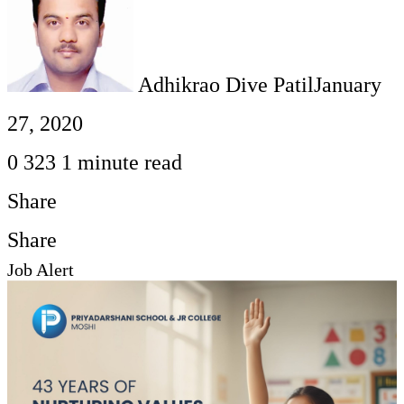
Adhikrao Dive Patil
January
27, 2020
0
323
1 minute read
Share
Facebook
Twitter
LinkedIn
Pinterest
WhatsApp
Telegram
Share
Print
Share
Job Alert
via
Facebook
Twitter
LinkedIn
Pinterest
Messenger
Messenger
WhatsApp
Telegram
Share
Print
Email
via
Email