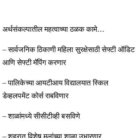
अर्थसंकल्पातील महत्वाच्या ठळक कामे…
– सार्वजनिक ठिकाणी महिला सुरक्षेसाठी सेफ्टी ऑडिट
आणि सेफ्टी मॅपिंग करणार
– पालिकेच्या आयटीआय विद्यालयात स्किल
डेव्हलपमेंट कोर्स राबविणार
– शाळांमध्ये सीसीटीव्ही बसविणे
– शहरात विशेष मुलांच्या शाळा उभारणार