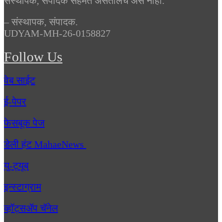
संस्थापक, संपादक सहमत असतीलच असे नाही.
– संस्थापक, संपादक.
UDYAM-MH-26-0158827
Follow Us
वेब साईट
ई-पेपर
फेसबूक पेज
डेली हंट MahaeNews
यु-ट्यूब
इन्स्टाग्राम
व्हॉट्सॲप चॅनेल