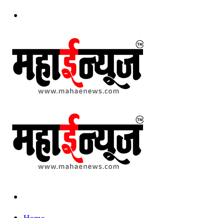
Menu
Search
for