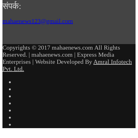
संपर्क:
mahaenews123@gmail.com
Copyrights © 2017 mahaenews.com All Rights
Reserved. | mahaenews.com | Express Media
Enterprises | Website Developed By
Amral Infotech
Pvt. Ltd.
Facebook
Twitter
YouTube
Instagram
Telegram
WhatsApp
inStories
Facebook
Twitter
WhatsApp
Telegram
Back