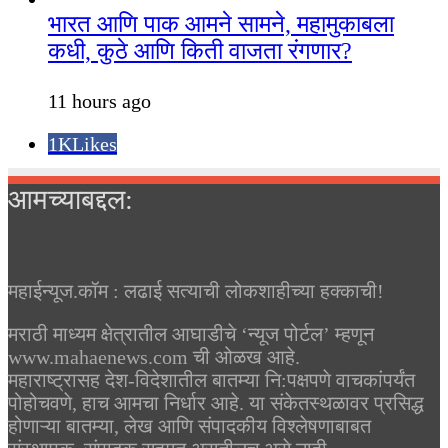
भारत आणि पाक आमने सामने, महामुकाबला
कधी, कुठे आणि किती वाजता रंगणार?
11 hours ago
1K
Likes
आमच्याबद्दल:
महाईन्यूज.कॉम : लढाई सत्याची लोकशाहीच्या हक्काची!
मराठी माध्यम क्षेत्रातील आघाडीचे ‘न्यूज पोर्टल’ म्हणून
www.mahaenews.com ची ओळख आहे.
महाराष्ट्रासह देश-विदेशातील बातम्या नि:पक्षपणे वाचकांपर्यंत
पोहोचवणे, हाच आमचा निर्धार आहे. या संकेतस्थळावर प्रसिद्ध
होणाऱ्या बातम्या, लेख आणि संपादकीय विश्लेषणाबाबत