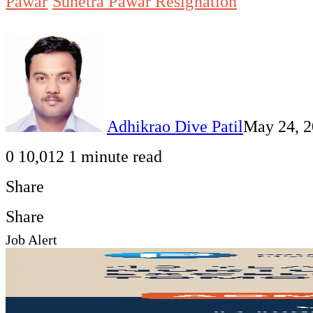
Pawar
Sunetra Pawar Resignation
Adhikrao Dive Patil
May 24, 
0
10,012
1 minute read
Share
Facebook
Twitter
LinkedIn
Pinterest
WhatsApp
Telegram
Share
Print
Share
Job Alert
via
Facebook
Twitter
LinkedIn
Pinterest
Messenger
Messenger
WhatsApp
Telegram
Share
Print
Email
via
Email