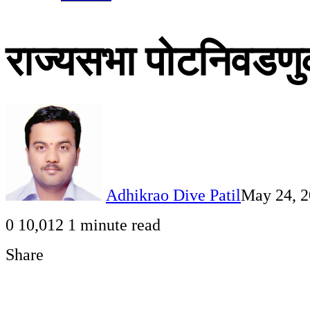
राज्यसभा पोटनिवडण
Adhikrao Dive Patil
May 24, 
0
10,012
1 minute read
Share
Facebook
Twitter
LinkedIn
Pinterest
WhatsApp
Telegram
Share
Print