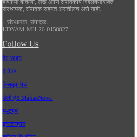
होणाऱ्या बातम्या, लेख आणि संपादकीय विश्लेषणाबाबत
संस्थापक, संपादक सहमत असतीलच असे नाही.
– संस्थापक, संपादक.
UDYAM-MH-26-0158827
Follow Us
वेब साईट
ई-पेपर
फेसबूक पेज
डेली हंट MahaeNews
यु-ट्यूब
इन्स्टाग्राम