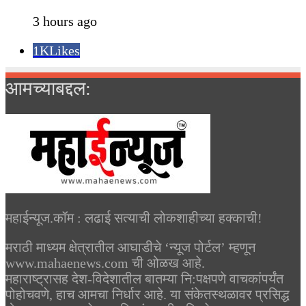
3 hours ago
1K
Likes
आमच्याबद्दल:
महाईन्यूज.कॉम : लढाई सत्याची लोकशाहीच्या हक्काची!
मराठी माध्यम क्षेत्रातील आघाडीचे ‘न्यूज पोर्टल’ म्हणून
www.mahaenews.com ची ओळख आहे.
महाराष्ट्रासह देश-विदेशातील बातम्या नि:पक्षपणे वाचकांपर्यंत
पोहोचवणे, हाच आमचा निर्धार आहे. या संकेतस्थळावर प्रसिद्ध