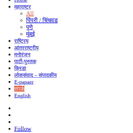
Home
महाराष्ट्र
All
पिंपरी / चिंचवड
पुणे
मुंबई
राष्ट्रिय
आंतरराष्ट्रीय
मनोरंजन
पाटी-पुस्तक
क्रिडा
लोकसंवाद – संपादकीय
E-papaer
संपर्क
English
Search
for
Switch
skin
Sidebar
Follow