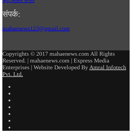
व्हॉट्सॲप चॅनेल
संपर्क:
mahaenews123@gmail.com
Copyrights © 2017 mahaenews.com All Rights
Reserved. | mahaenews.com | Express Media
Enterprises | Website Developed By
Amral Infotech
Pvt. Ltd.
Facebook
Twitter
YouTube
Instagram
Telegram
WhatsApp
inStories