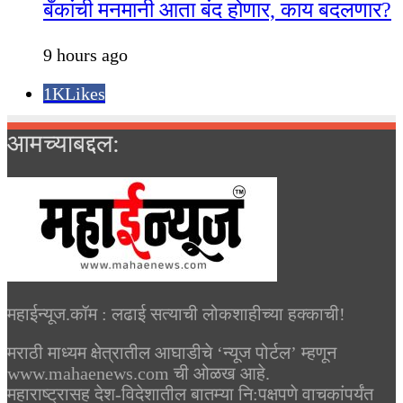
बँकांची मनमानी आता बंद होणार, काय बदलणार?
9 hours ago
1K
Likes
आमच्याबद्दल:
महाईन्यूज.कॉम : लढाई सत्याची लोकशाहीच्या हक्काची!
मराठी माध्यम क्षेत्रातील आघाडीचे ‘न्यूज पोर्टल’ म्हणून
www.mahaenews.com ची ओळख आहे.
महाराष्ट्रासह देश-विदेशातील बातम्या नि:पक्षपणे वाचकांपर्यंत