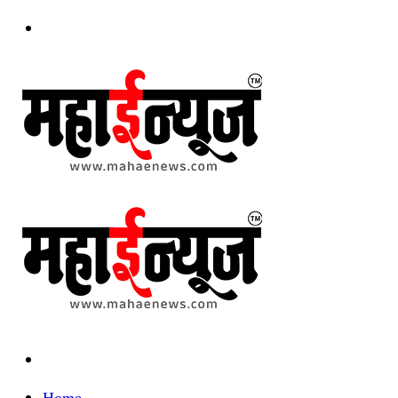
Menu
Search
for