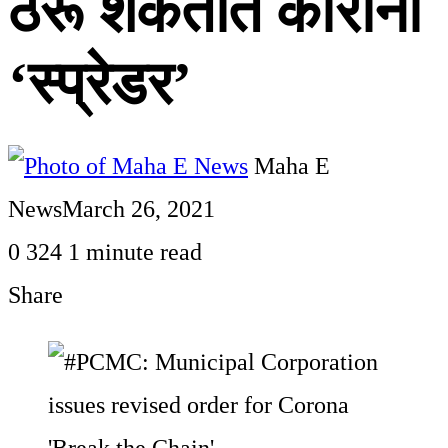
ठरू शकतात कोरोना
‘स्प्रेडर’
Maha E
News
March 26, 2021
0
324
1 minute read
Share
Facebook
Twitter
LinkedIn
Pinterest
WhatsApp
Telegram
Share
Print
via
Email