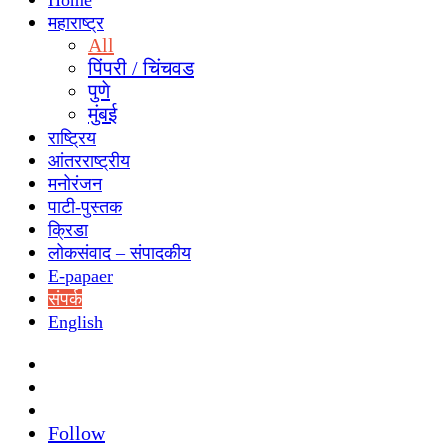
Home
महाराष्ट्र
All
पिंपरी / चिंचवड
पुणे
मुंबई
राष्ट्रिय
आंतरराष्ट्रीय
मनोरंजन
पाटी-पुस्तक
क्रिडा
लोकसंवाद – संपादकीय
E-papaer
संपर्क
English
Search
for
Switch
skin
Sidebar
Follow