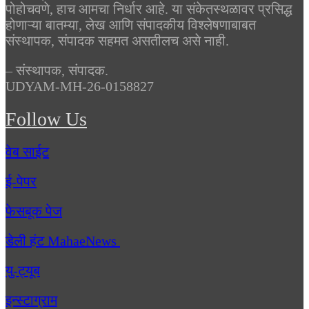
पोहोचवणे, हाच आमचा निर्धार आहे. या संकेतस्थळावर प्रसिद्ध
होणाऱ्या बातम्या, लेख आणि संपादकीय विश्लेषणाबाबत
संस्थापक, संपादक सहमत असतीलच असे नाही.
– संस्थापक, संपादक.
UDYAM-MH-26-0158827
Follow Us
वेब साईट
ई-पेपर
फेसबूक पेज
डेली हंट MahaeNews
यु-ट्यूब
इन्स्टाग्राम