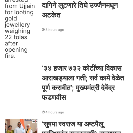
दागिने लुटणारे तिघे उज्जैनमधून
अटकेत
3 hours ago
‘३४ हजार ७३२ कोटींच्या विकास
आराखड्याला गती; सर्व कामे वेळेत
पूर्ण करावीत’; मुख्यमंत्री देवेंद्र
फडणवीस
4 hours ago
‘सुषमा स्वराज या अष्टपैलू