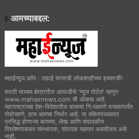
आमच्याबद्दल:
महाईन्यूज.कॉम : लढाई सत्याची लोकशाहीच्या हक्काची!
मराठी माध्यम क्षेत्रातील आघाडीचे ‘न्यूज पोर्टल’ म्हणून
www.mahaenews.com ची ओळख आहे.
महाराष्ट्रासह देश-विदेशातील बातम्या नि:पक्षपणे वाचकांपर्यंत
पोहोचवणे, हाच आमचा निर्धार आहे. या संकेतस्थळावर
प्रसिद्ध होणाऱ्या बातम्या, लेख आणि संपादकीय
विश्लेषणाबाबत संस्थापक, संपादक सहमत असतीलच असे
नाही.