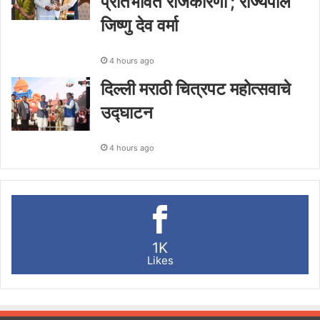
प्रतिभावंत राजकारणी’; राज्यपाल
जिष्णु देव वर्मा
4 hours ago
दिल्ली मराठी चित्रपट महोत्सवाचे
उद्घाटन
4 hours ago
1K
Likes