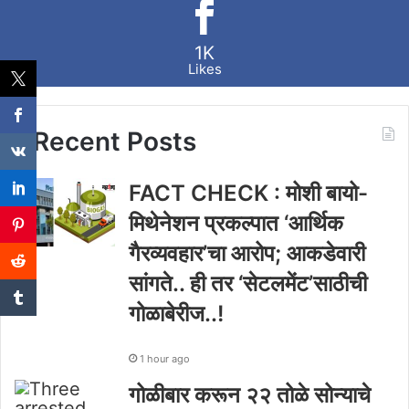
1K
Likes
Recent Posts
FACT CHECK : मोशी बायो-
मिथेनेशन प्रकल्पात ‘आर्थिक
गैरव्यवहार’चा आरोप; आकडेवारी
सांगते.. ही तर ‘सेटलमेंट’साठीची
गोळाबेरीज..!
1 hour ago
गोळीबार करून २२ तोळे सोन्याचे