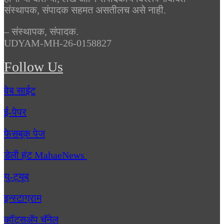
संस्थापक, संपादक सहमत असतीलच असे नाही.
– संस्थापक, संपादक.
UDYAM-MH-26-0158827
Follow Us
वेब साईट
ई-पेपर
फेसबूक पेज
डेली हंट MahaeNews
यु-ट्यूब
इन्स्टाग्राम
व्हॉट्सॲप चॅनेल