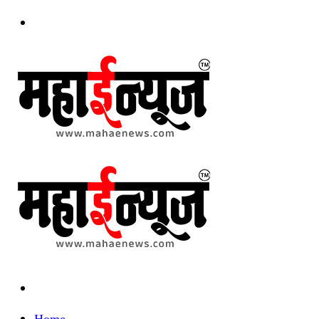
Menu
Search
for