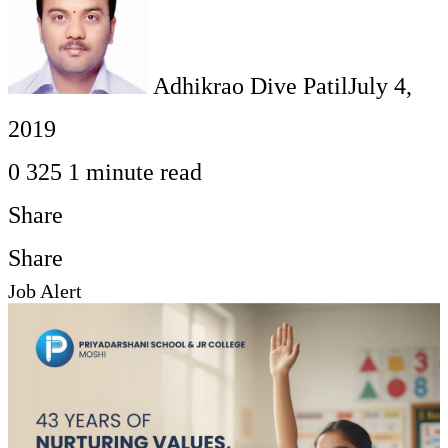
Adhikrao Dive Patil
July 4,
2019
0
325
1 minute read
Share
Facebook
Twitter
LinkedIn
Pinterest
WhatsApp
Telegram
Share
Print
Share
Job Alert
via
Facebook
Twitter
LinkedIn
Pinterest
Messenger
Messenger
WhatsApp
Telegram
Share
Print
Email
via
Email