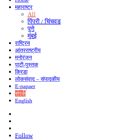
Home
महाराष्ट्र
All
पिंपरी / चिंचवड
पुणे
मुंबई
राष्ट्रिय
आंतरराष्ट्रीय
मनोरंजन
पाटी-पुस्तक
क्रिडा
लोकसंवाद – संपादकीय
E-papaer
संपर्क
English
Search
for
Switch
skin
Sidebar
Follow