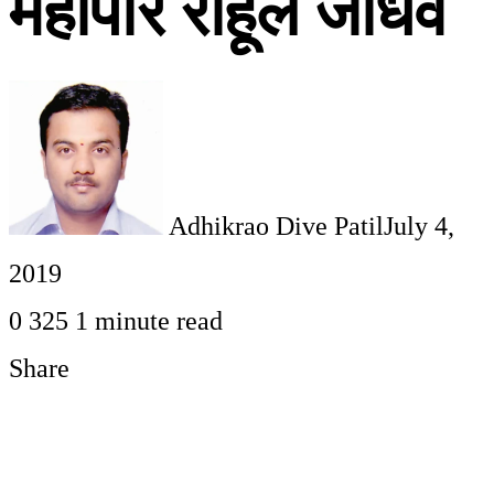
महापाैर राहूल जाधव
Adhikrao Dive Patil
July 4,
2019
0
325
1 minute read
Share
Facebook
Twitter
LinkedIn
Pinterest
WhatsApp
Telegram
Share
Print
via