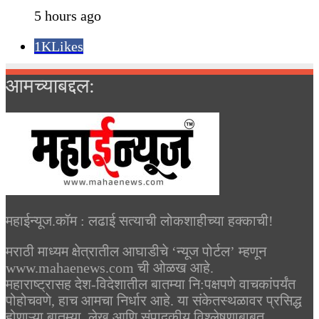
5 hours ago
1K
Likes
आमच्याबद्दल:
महाईन्यूज.कॉम : लढाई सत्याची लोकशाहीच्या हक्काची!
मराठी माध्यम क्षेत्रातील आघाडीचे ‘न्यूज पोर्टल’ म्हणून
www.mahaenews.com ची ओळख आहे.
महाराष्ट्रासह देश-विदेशातील बातम्या नि:पक्षपणे वाचकांपर्यंत
पोहोचवणे, हाच आमचा निर्धार आहे. या संकेतस्थळावर प्रसिद्ध
होणाऱ्या बातम्या, लेख आणि संपादकीय विश्लेषणाबाबत