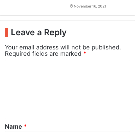
November 16, 2021
Leave a Reply
Your email address will not be published.
Required fields are marked
*
C
o
m
m
e
n
t
Name
*
*