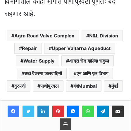
विभागातील काही भागात पाणीपुरवठा पूर्णतः बंद
राहणार आहे.
Agra Road Valve Complex
N&L Division
Repair
Upper Vaitarna Aqueduct
Water Supply
आग्रा रोड व्हॉल्व्ह संकुल
उर्ध्व वैतरणा जलवाहिनी
एन आणि एल विभाग
दुरुस्ती
पाणीपुरवठा
बंदMumbai
मुंबई
Facebook
Twitter
LinkedIn
Pinterest
Messenger
WhatsApp
Teleg
Share 
Print