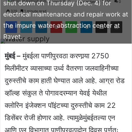
shut down on Thursday (Dec. 4) for
Ramesh Patil
December 19, 2020
0
329
1 minute read
electrical maintenance and repair work at
Facebook
Twitter
LinkedIn
Pinterest
WhatsApp
Telegram
Share via Email
Pri
the impure water abstraction center at
Ravet.
मुंबई –
मुंबईला पाणीपुरवठा करणार्‍या 2750
मिलीमीटर व्यासाच्या उर्ध्व वैतरणा जलवाहिनीच्या
दुरुस्तीचे काम हाती घेण्यात आले आहे. आग्रा रोड
व्हॉल्व्ह संकुल ते पोगावदरम्यान येवई येथील
क्लोरिन इंजेक्शन पॉइंटच्या दुरुस्तीचे काम 22
डिसेंबर रोजी होणार आहे. त्यामुळेमुंबईतल्या एन
आणि एल विभागात पाणीपुरवठादोन दिवस पूर्णतः