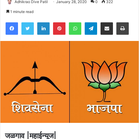
Adhikrao Dive Patil
January 28, 2020
0
322
1 minute read
Facebook
Twitter
LinkedIn
Pinterest
WhatsApp
Telegram
Share via Email
Pri
जळगाव |महाईन्यूज|