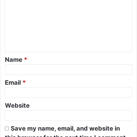
o
m
m
e
n
t
Name
*
*
Email
*
Website
Save my name, email, and website in