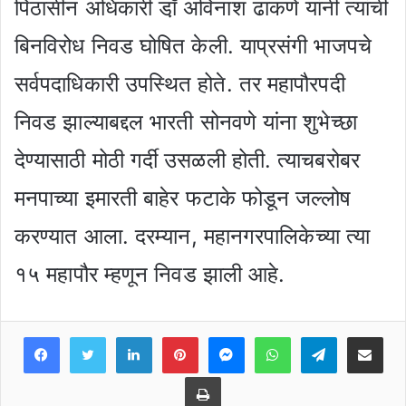
पिठासीन अधिकारी डॉ़ अविनाश ढाकणे यांनी त्यांची
बिनविरोध निवड घोषित केली. याप्रसंगी भाजपचे
सर्वपदाधिकारी उपस्थित होते. तर महापौरपदी
निवड झाल्याबद्दल भारती सोनवणे यांना शुभेच्छा
देण्यासाठी मोठी गर्दी उसळली होती. त्याचबरोबर
मनपाच्या इमारती बाहेर फटाके फोडून जल्लोष
करण्यात आला. दरम्यान, महानगरपालिकेच्या त्या
१५ महापौर म्हणून निवड झाली आहे.
Facebook
Twitter
LinkedIn
Pinterest
Messenger
WhatsApp
Teleg
Share 
Print