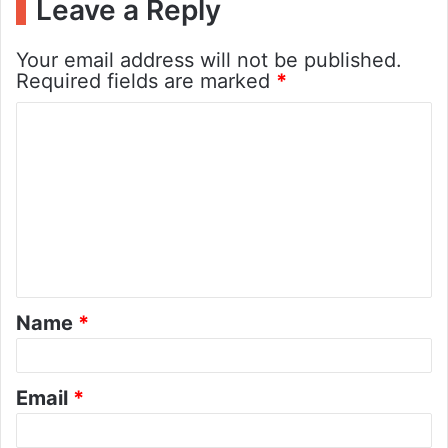
Leave a Reply
Your email address will not be published.
Required fields are marked
*
C
o
m
m
e
n
t
Name
*
*
Email
*