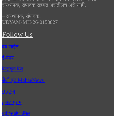
संस्थापक, संपादक सहमत असतीलच असे नाही.
– संस्थापक, संपादक.
UDYAM-MH-26-0158827
Follow Us
वेब साईट
ई-पेपर
फेसबूक पेज
डेली हंट MahaeNews
यु-ट्यूब
इन्स्टाग्राम
व्हॉट्सॲप चॅनेल