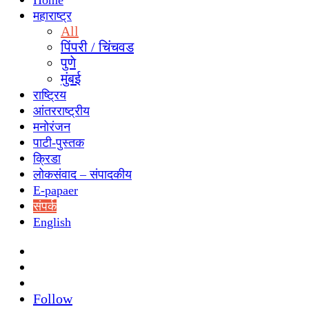
Home
महाराष्ट्र
All
पिंपरी / चिंचवड
पुणे
मुंबई
राष्ट्रिय
आंतरराष्ट्रीय
मनोरंजन
पाटी-पुस्तक
क्रिडा
लोकसंवाद – संपादकीय
E-papaer
संपर्क
English
Search
for
Switch
skin
Sidebar
Follow