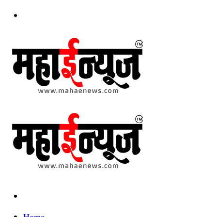
Menu
Search
for