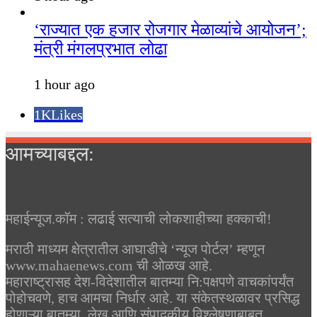
‘राज्यात एक हजार रोजगार मेळाव्यांचे आयोजन’;
मंत्री मंगलप्रभात लोढा
1 hour ago
1K
Likes
आमच्याबद्दल:
महाईन्यूज.कॉम : लढाई सत्याची लोकशाहीच्या हक्काची!
मराठी माध्यम क्षेत्रातील आघाडीचे ‘न्यूज पोर्टल’ म्हणून
www.mahaenews.com ची ओळख आहे.
महाराष्ट्रासह देश-विदेशातील बातम्या नि:पक्षपणे वाचकांपर्यंत
पोहोचवणे, हाच आमचा निर्धार आहे. या संकेतस्थळावर प्रसिद्ध
होणाऱ्या बातम्या, लेख आणि संपादकीय विश्लेषणाबाबत