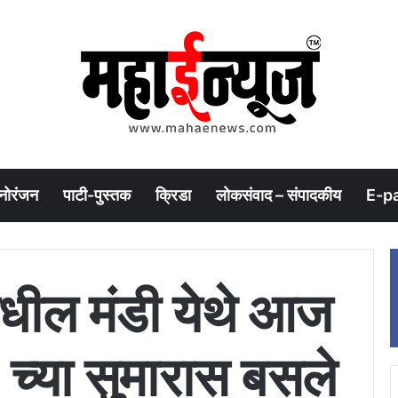
नोरंजन
पाटी-पुस्तक
क्रिडा
लोकसंवाद – संपादकीय
E-p
धील मंडी येथे आज
्या सुमारास बसले