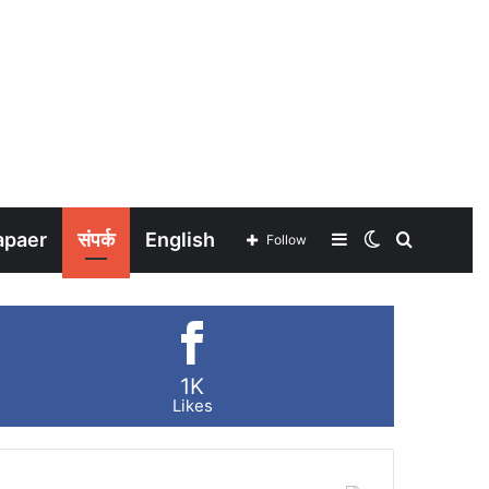
apaer
संपर्क
English
Sidebar
Switch
Search
Follow
skin
for
1K
Likes