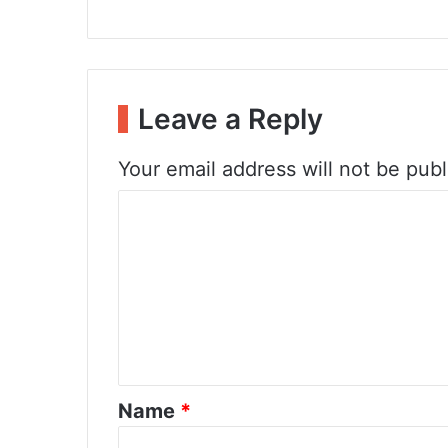
Leave a Reply
Your email address will not be publ
C
o
m
m
e
n
t
Name
*
*