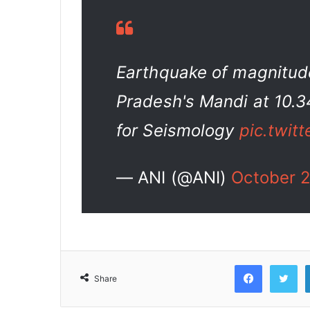
Earthquake of magnitud
Pradesh's Mandi at 10.3
for Seismology
pic.twit
— ANI (@ANI)
October 
Faceb
T
Share