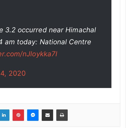
e 3.2 occurred near Himachal
4 am today: National Centre
ter.com/nJloykka7I
24, 2020
ook
witter
LinkedIn
Pinterest
Messenger
Share via Email
Print