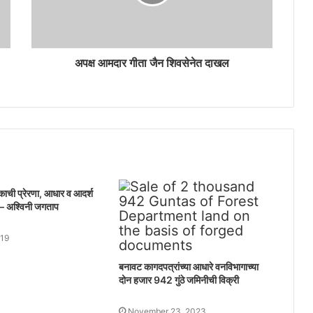
अपक्ष आमदार गीता जैन शिवसेनेत दाखल
येकाची प्रेरणा, आधार व आदर्श
 – अश्विनी जगताप
019
बनावट कागदपत्रांच्या आधारे वनविभागाच्या
दोन हजार 942 गुंठे जमिनीची विक्री
November 23, 2023