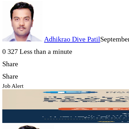
Adhikrao Dive Patil
September
0
327
Less than a minute
Share
Facebook
Twitter
LinkedIn
Pinterest
WhatsApp
Telegram
Share
Print
Share
Job Alert
via
Facebook
Twitter
LinkedIn
Pinterest
Messenger
Messenger
WhatsApp
Telegram
Share
Print
Email
via
Email