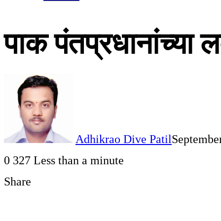
पाक पंतप्रधानांच्या 
Adhikrao Dive Patil
September
0
327
Less than a minute
Share
Facebook
Twitter
LinkedIn
Pinterest
WhatsApp
Telegram
Share
Print